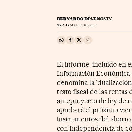
BERNARDO DÍAZ NOSTY
MAR
06, 2006 - 18:00
EST
Compartir en Whatsapp
Compartir en Facebook
Compartir en Twitter
Desplegar Redes Soci
El informe, incluido en
Información Económica qu
denomina la 'dualización
trato fiscal de las rentas 
anteproyecto de ley de r
aprobará el próximo vier
instrumentos del ahorro 
con independencia de có