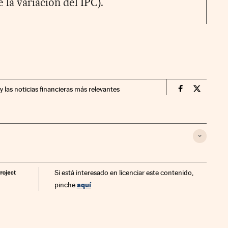
 la variación del IPC).
y las noticias financieras más relevantes
Economia Cin
Economia
Si está interesado en licenciar este contenido,
aquí
pinche