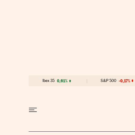
Ir al contenido
Ibex 35
0,61%
S&P 500
-0,17%