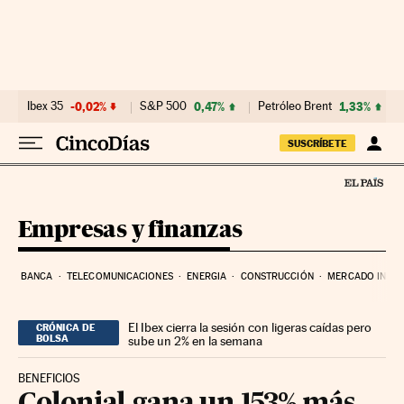
Ir al contenido
Ibex 35
-0,02%
S&P 500
0,47%
Petróleo Brent
1,33%
SUSCRÍBETE
Empresas y finanzas
BANCA
TELECOMUNICACIONES
ENERGIA
CONSTRUCCIÓN
MERCADO INMOB
El Ibex cierra la sesión con ligeras caídas pero
CRÓNICA DE
BOLSA
sube un 2% en la semana
BENEFICIOS