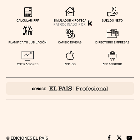
CALCULAR IRPF
SIMULADOR HIPOTECA
SUELDO NETO
PLANIFICA TU JUBILACIÓN
CAMBIO DIVISAS
DIRECTORIO EMPRESAS
COTIZACIONES
APP IOS
APP ANDROID
©
EDICIONES EL PAÍS
Cinco Días en F
Cinco Días e
Cinco 