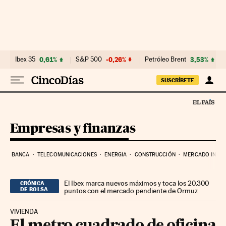
Ir al contenido
Ibex 35
0,61%
S&P 500
-0,26%
Petróleo Brent
3,53%
SUSCRÍBETE
Empresas y finanzas
BANCA
TELECOMUNICACIONES
ENERGIA
CONSTRUCCIÓN
MERCADO INMOB
El Ibex marca nuevos máximos y toca los 20.300
CRÓNICA
DE BOLSA
puntos con el mercado pendiente de Ormuz
VIVIENDA