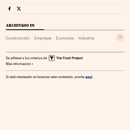
Companias Cinco Días en Facebook
Companias Cinco Días en Twitter
ARCHIVADO EN
Construcción
Empresas
Economía
Industria
Se adhiere a los criterios de
Más información
aquí
Si está interesado en licenciar este contenido, pinche