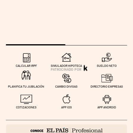
CALCULAR IRPF
SIMULADOR HIPOTECA
SUELDO NETO
PLANIFICA TU JUBILACIÓN
CAMBIO DIVISAS
DIRECTORIO EMPRESAS
COTIZACIONES
APP IOS
APP ANDROID