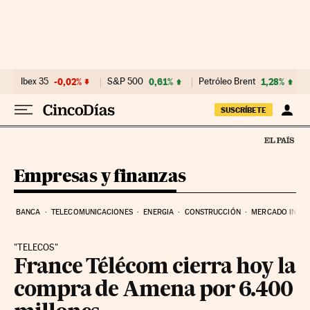
Ir al contenido
Ibex 35
-0,02%
S&P 500
0,61%
Petróleo Brent
1,28%
SUSCRÍBETE
Empresas y finanzas
BANCA
TELECOMUNICACIONES
ENERGIA
CONSTRUCCIÓN
MERCADO INMOB
"TELECOS"
France Télécom cierra hoy la
compra de Amena por 6.400