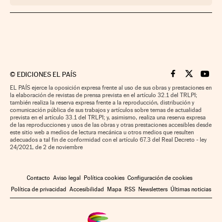
©
EDICIONES EL PAÍS
Cinco Días en F
Cinco Días e
Cinco 
EL PAÍS ejerce la oposición expresa frente al uso de sus obras y prestaciones en
la elaboración de revistas de prensa prevista en el artículo 32.1 del TRLPI;
también realiza la reserva expresa frente a la reproducción, distribución y
comunicación pública de sus trabajos y artículos sobre temas de actualidad
prevista en el artículo 33.1 del TRLPI; y, asimismo, realiza una reserva expresa
de las reproducciones y usos de las obras y otras prestaciones accesibles desde
este sitio web a medios de lectura mecánica u otros medios que resulten
adecuados a tal fin de conformidad con el artículo 67.3 del Real Decreto - ley
24/2021, de 2 de noviembre
Contacto
Aviso legal
Política cookies
Configuración de cookies
Política de privacidad
Accesibilidad
Mapa
RSS
Newsletters
Últimas noticias