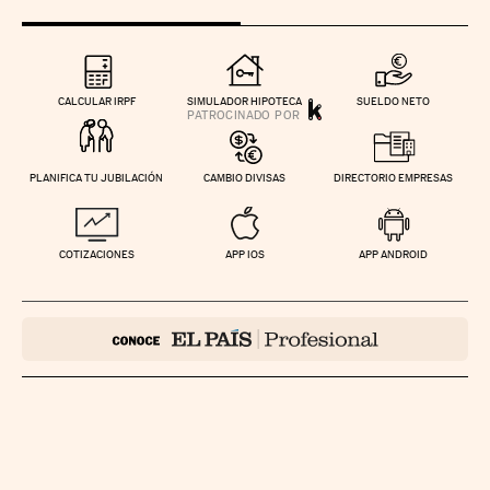
CALCULAR IRPF
SIMULADOR HIPOTECA
SUELDO NETO
PLANIFICA TU JUBILACIÓN
CAMBIO DIVISAS
DIRECTORIO EMPRESAS
COTIZACIONES
APP IOS
APP ANDROID