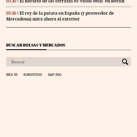
El horario de las terrazas es ‘casus belli’ en Berlín
05:30
El rey de la patata en España (y proveedor de
05:30
Mercadona) mira ahora al exterior
BUSCAR BOLSAS Y MERCADOS
IBEX 35
EUROSTOXX
S&P 500