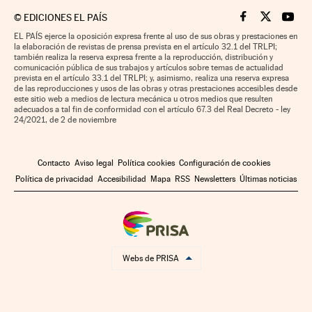
©
EDICIONES EL PAÍS
Cinco Días en F
Cinco Días e
Cinco 
EL PAÍS ejerce la oposición expresa frente al uso de sus obras y prestaciones en
la elaboración de revistas de prensa prevista en el artículo 32.1 del TRLPI;
también realiza la reserva expresa frente a la reproducción, distribución y
comunicación pública de sus trabajos y artículos sobre temas de actualidad
prevista en el artículo 33.1 del TRLPI; y, asimismo, realiza una reserva expresa
de las reproducciones y usos de las obras y otras prestaciones accesibles desde
este sitio web a medios de lectura mecánica u otros medios que resulten
adecuados a tal fin de conformidad con el artículo 67.3 del Real Decreto - ley
24/2021, de 2 de noviembre
Contacto
Aviso legal
Política cookies
Configuración de cookies
Política de privacidad
Accesibilidad
Mapa
RSS
Newsletters
Últimas noticias
Webs de PRISA