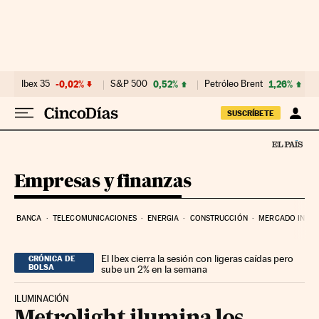
Ir al contenido
Ibex 35
-0,02%
S&P 500
0,52%
Petróleo Brent
1,26%
SUSCRÍBETE
Empresas y finanzas
BANCA
TELECOMUNICACIONES
ENERGIA
CONSTRUCCIÓN
MERCADO INMOB
El Ibex cierra la sesión con ligeras caídas pero
CRÓNICA DE
BOLSA
sube un 2% en la semana
ILUMINACIÓN