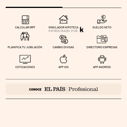
CALCULAR IRPF
SIMULADOR HIPOTECA
SUELDO NETO
PLANIFICA TU JUBILACIÓN
CAMBIO DIVISAS
DIRECTORIO EMPRESAS
COTIZACIONES
APP IOS
APP ANDROID