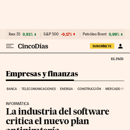
Ir al contenido
Ibex 35
0,61%
S&P 500
-0,17%
Petróleo Brent
0,99%
SUSCRÍBETE
Empresas y finanzas
BANCA
TELECOMUNICACIONES
ENERGIA
CONSTRUCCIÓN
MERCADO INMOB
INFORMÁTICA
La industria del software
critica el nuevo plan