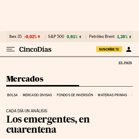
Ir al contenido
Ibex 35
-0,02%
S&P 500
0,61%
Petróleo Brent
1,28%
SUSCRÍBETE
Mercados
BOLSA
MERCADO DIVISAS
FONDOS DE INVERSIÓN
MATERIAS PRIMAS
DEU
CADA DÍA UN ANÁLISIS
Los emergentes, en
cuarentena