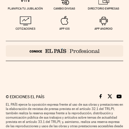
PLANIFICA TU JUBILACIÓN
CAMBIO DIVISAS
DIRECTORIO EMPRESAS
COTIZACIONES
APP IOS
APP ANDROID
©
EDICIONES EL PAÍS
Cinco Días en F
Cinco Días e
Cinco 
EL PAÍS ejerce la oposición expresa frente al uso de sus obras y prestaciones en
la elaboración de revistas de prensa prevista en el artículo 32.1 del TRLPI;
también realiza la reserva expresa frente a la reproducción, distribución y
comunicación pública de sus trabajos y artículos sobre temas de actualidad
prevista en el artículo 33.1 del TRLPI; y, asimismo, realiza una reserva expresa
de las reproducciones y usos de las obras y otras prestaciones accesibles desde