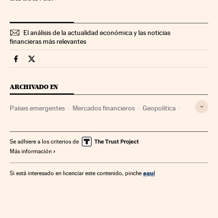
El análisis de la actualidad económica y las noticias
financieras más relevantes
Mercados Financieros Cinco Días en Facebook
Mercados Financieros Cinco Días en Twitter
ARCHIVADO EN
Países emergentes
Mercados financieros
Geopolítica
Política
Finanzas
Se adhiere a los criterios de
Más información
aquí
Si está interesado en licenciar este contenido, pinche