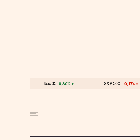
Ir al contenido
Ibex 35
0,30%
S&P 500
-0,17%