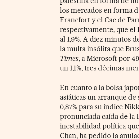
palestina en forma de nue
los mercados en forma de
Francfort y el Cac de Parí
respectivamente, que el 
al 1,9%. A diez minutos de
la multa insólita que Br
Times
, a Microsoft por 
un 1,1%, tres décimas me
En cuanto a la bolsa jap
asiáticas un arranque de 
0,87% para su índice Nikke
pronunciada caída de la B
inestabilidad política que
Chan, ha pedido la anula