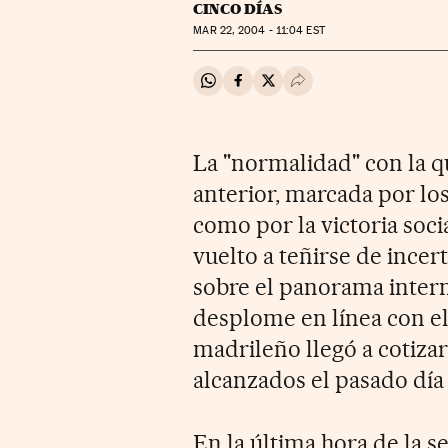
CINCO DÍAS
MAR
22, 2004 - 11:04
EST
Compartir en Whatsapp
Compartir en Facebook
Compartir en Twitter
Desplegar Redes Soci
La "normalidad" con la q
anterior, marcada por los
como por la victoria soci
vuelto a teñirse de ince
sobre el panorama intern
desplome en línea con el 
madrileño llegó a cotizar
alcanzados el pasado día 
En la última hora de la s