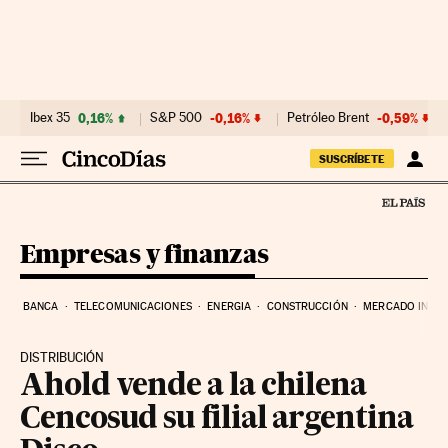
Ir al contenido
Ibex 35
0,16%
S&P 500
-0,16%
Petróleo Brent
-0,59%
SUSCRÍBETE
Empresas y finanzas
BANCA
TELECOMUNICACIONES
ENERGIA
CONSTRUCCIÓN
MERCADO INMOB
DISTRIBUCIÓN
Ahold vende a la chilena
Cencosud su filial argentina