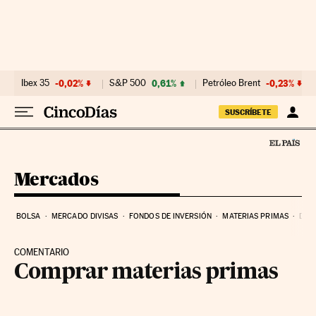
Ir al contenido
Ibex 35
-0,02%
S&P 500
0,61%
Petróleo Brent
-0,23%
SUSCRÍBETE
Mercados
BOLSA
MERCADO DIVISAS
FONDOS DE INVERSIÓN
MATERIAS PRIMAS
DEU
COMENTARIO
Comprar materias primas