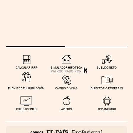
CALCULAR IRPF
SIMULADOR HIPOTECA
SUELDO NETO
PLANIFICA TU JUBILACIÓN
CAMBIO DIVISAS
DIRECTORIO EMPRESAS
COTIZACIONES
APP IOS
APP ANDROID