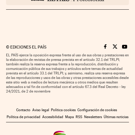
©
EDICIONES EL PAÍS
Cinco Días en F
Cinco Días e
Cinco 
EL PAÍS ejerce la oposición expresa frente al uso de sus obras y prestaciones en
la elaboración de revistas de prensa prevista en el artículo 32.1 del TRLPI;
también realiza la reserva expresa frente a la reproducción, distribución y
comunicación pública de sus trabajos y artículos sobre temas de actualidad
prevista en el artículo 33.1 del TRLPI; y, asimismo, realiza una reserva expresa
de las reproducciones y usos de las obras y otras prestaciones accesibles desde
este sitio web a medios de lectura mecánica u otros medios que resulten
adecuados a tal fin de conformidad con el artículo 67.3 del Real Decreto - ley
24/2021, de 2 de noviembre
Contacto
Aviso legal
Política cookies
Configuración de cookies
Política de privacidad
Accesibilidad
Mapa
RSS
Newsletters
Últimas noticias