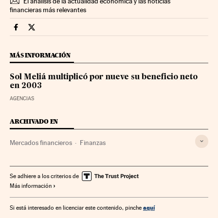
El análisis de la actualidad económica y las noticias
financieras más relevantes
Mercados Financieros Cinco Días en Facebook
Mercados Financieros Cinco Días en Twitter
MÁS INFORMACIÓN
Sol Meliá multiplicó por nueve su beneficio neto
en 2003
AGENCIAS
ARCHIVADO EN
Mercados financieros
Finanzas
Se adhiere a los criterios de
Más información
aquí
Si está interesado en licenciar este contenido, pinche