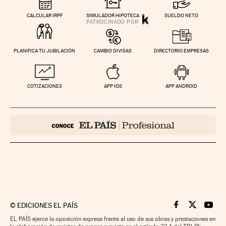
CALCULAR IRPF
SIMULADOR HIPOTECA
SUELDO NETO
PLANIFICA TU JUBILACIÓN
CAMBIO DIVISAS
DIRECTORIO EMPRESAS
COTIZACIONES
APP IOS
APP ANDROID
©
EDICIONES EL PAÍS
Cinco Días en F
Cinco Días e
Cinco 
EL PAÍS ejerce la oposición expresa frente al uso de sus obras y prestaciones en