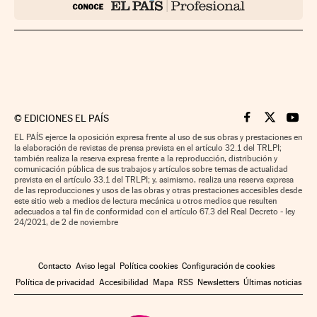
©
EDICIONES EL PAÍS
Cinco Días en F
Cinco Días e
Cinco 
EL PAÍS ejerce la oposición expresa frente al uso de sus obras y prestaciones en
la elaboración de revistas de prensa prevista en el artículo 32.1 del TRLPI;
también realiza la reserva expresa frente a la reproducción, distribución y
comunicación pública de sus trabajos y artículos sobre temas de actualidad
prevista en el artículo 33.1 del TRLPI; y, asimismo, realiza una reserva expresa
de las reproducciones y usos de las obras y otras prestaciones accesibles desde
este sitio web a medios de lectura mecánica u otros medios que resulten
adecuados a tal fin de conformidad con el artículo 67.3 del Real Decreto - ley
24/2021, de 2 de noviembre
Contacto
Aviso legal
Política cookies
Configuración de cookies
Política de privacidad
Accesibilidad
Mapa
RSS
Newsletters
Últimas noticias