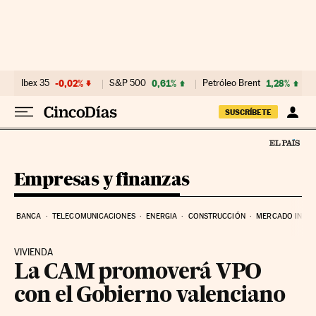
Ir al contenido
Ibex 35
-0,02%
S&P 500
0,61%
Petróleo Brent
1,28%
SUSCRÍBETE
Empresas y finanzas
BANCA
TELECOMUNICACIONES
ENERGIA
CONSTRUCCIÓN
MERCADO INMOB
VIVIENDA
La CAM promoverá VPO
con el Gobierno valenciano