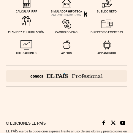
CALCULAR IRPF
SIMULADOR HIPOTECA
SUELDO NETO
PLANIFICA TU JUBILACIÓN
CAMBIO DIVISAS
DIRECTORIO EMPRESAS
COTIZACIONES
APP IOS
APP ANDROID
©
EDICIONES EL PAÍS
Cinco Días en F
Cinco Días e
Cinco 
EL PAÍS ejerce la oposición expresa frente al uso de sus obras y prestaciones en