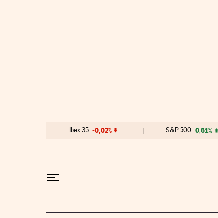
Ir al contenido
Ibex 35
-0,02%
S&P 500
0,61%