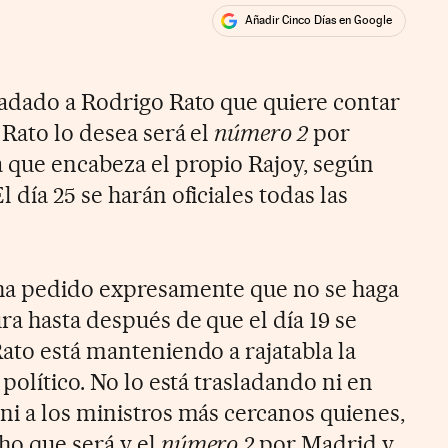
Añadir Cinco Días en Google
ales
ladado a Rodrigo Rato que quiere contar
 Rato lo desea será el
número 2
por
 que encabeza el propio Rajoy, según
 día 25 se harán oficiales todas las
 ha pedido expresamente que no se haga
ra hasta después de que el día 19 se
ato está manteniendo a rajatabla la
 político. No lo está trasladando ni en
ni a los ministros más cercanos quienes,
ho que será y el
número 2
por Madrid y