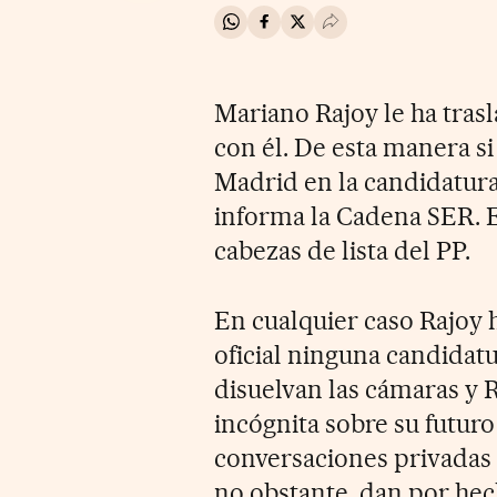
Compartir en Whatsapp
Compartir en Facebook
Compartir en Twitter
Desplegar Redes Soci
Mariano Rajoy le ha tras
con él. De esta manera si
Madrid en la candidatura
informa la Cadena SER. El
cabezas de lista del PP.
En cualquier caso Rajoy
oficial ninguna candidatu
disuelvan las cámaras y R
incógnita sobre su futuro
conversaciones privadas 
no obstante, dan por hec