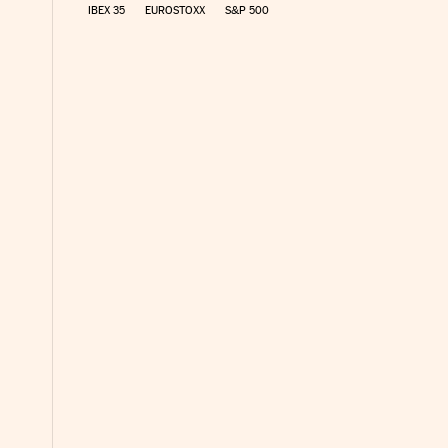
IBEX 35
EUROSTOXX
S&P 500
co Días en Facebook
 Cinco Días en Twitter