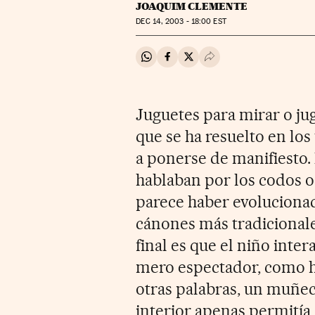
JOAQUIM CLEMENTE
DEC
14, 2003 - 18:00
EST
Compartir en Whatsapp
Compartir en Facebook
Compartir en Twitter
Desplegar Redes Soci
Juguetes para mirar o jug
que se ha resuelto en los
a ponerse de manifiesto.
hablaban por los codos o
parece haber evoluciona
cánones más tradicionales
final es que el niño inter
mero espectador, como h
otras palabras, un muñe
interior apenas permitía 