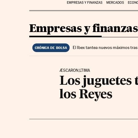
EMPRESAS Y FINANZAS
MERCADOS
ECON
Empresas y finanzas
El Ibex tantea nuevos máximos tras
CRÓNICA DE BOLSA
ÆSCARON;LTIMA
Los juguetes 
los Reyes