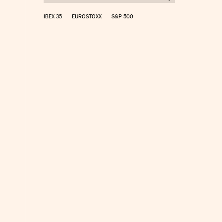
IBEX 35
EUROSTOXX
S&P 500