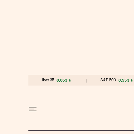
Ir al contenido
Ibex 35
0,05%
S&P 500
0,55%