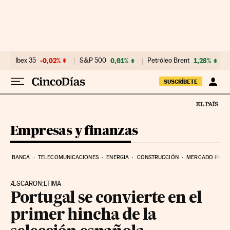
Ir al contenido
Ibex 35
-0,02%
S&P 500
0,61%
Petróleo Brent
1,28%
SUSCRÍBETE
Empresas y finanzas
BANCA
TELECOMUNICACIONES
ENERGIA
CONSTRUCCIÓN
MERCADO INMOB
ÆSCARON;LTIMA
Portugal se convierte en el
primer hincha de la