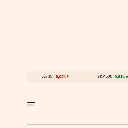
Ir al contenido
Ibex 35
-0,02%
S&P 500
0,61%