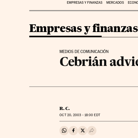
EMPRESAS Y FINANZAS
MERCADOS
ECON
Empresas y finanzas
MEDIOS DE COMUNICACIÓN
Cebrián advie
R. C.
OCT
20, 2003 - 18:00
EDT
Compartir en Whatsapp
Compartir en Facebook
Compartir en Twitter
Desplegar Redes Soci