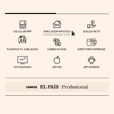
CALCULAR IRPF
SIMULADOR HIPOTECA
SUELDO NETO
PLANIFICA TU JUBILACIÓN
CAMBIO DIVISAS
DIRECTORIO EMPRESAS
COTIZACIONES
APP IOS
APP ANDROID