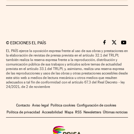
©
EDICIONES EL PAÍS
Cinco Días en F
Cinco Días e
Cinco 
EL PAÍS ejerce la oposición expresa frente al uso de sus obras y prestaciones en
la elaboración de revistas de prensa prevista en el artículo 32.1 del TRLPI;
también realiza la reserva expresa frente a la reproducción, distribución y
comunicación pública de sus trabajos y artículos sobre temas de actualidad
prevista en el artículo 33.1 del TRLPI; y, asimismo, realiza una reserva expresa
de las reproducciones y usos de las obras y otras prestaciones accesibles desde
este sitio web a medios de lectura mecánica u otros medios que resulten
adecuados a tal fin de conformidad con el artículo 67.3 del Real Decreto - ley
24/2021, de 2 de noviembre
Contacto
Aviso legal
Política cookies
Configuración de cookies
Política de privacidad
Accesibilidad
Mapa
RSS
Newsletters
Últimas noticias