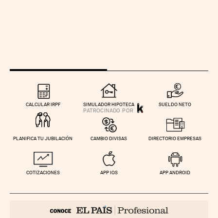
CALCULAR IRPF
SIMULADOR HIPOTECA
SUELDO NETO
PLANIFICA TU JUBILACIÓN
CAMBIO DIVISAS
DIRECTORIO EMPRESAS
COTIZACIONES
APP IOS
APP ANDROID