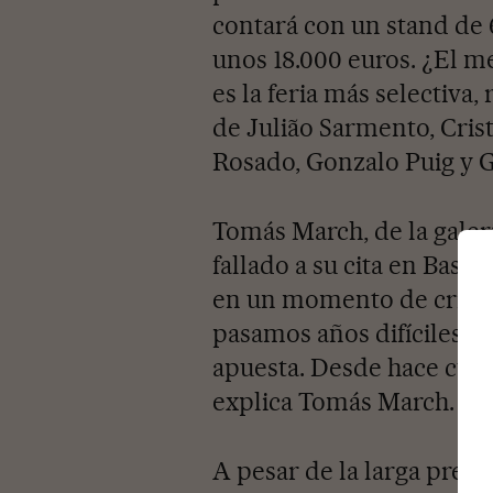
contará con un stand de 
unos 18.000 euros. ¿El me
es la feria más selectiva,
de Julião Sarmento, Cri
Rosado, Gonzalo Puig y 
Tomás March, de la galer
fallado a su cita en Basi
en un momento de crisis,
pasamos años difíciles, 
apuesta. Desde hace cuatr
explica Tomás March.
A pesar de la larga presen