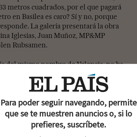
63 metros cuadrados, por el que pagará
tro en Basilea es caro? Sí y no, porque
 responde. La galería presentará la obra
stina Iglesias, Juan Muñoz, MP&MP
Glen Rubsamen.
ía del mismo nombre de Valencia, no ha
lea en los últimos doce años. 'Entramos
 tras de la guerra del Golfo, después
perdiendo dinero, pero mantuvimos la
Para poder seguir navegando, permite
o o cinco años, empieza a ser rentable',
que se te muestren anuncios o, si lo
prefieres, suscríbete.
cia en el tiempo, el director de la