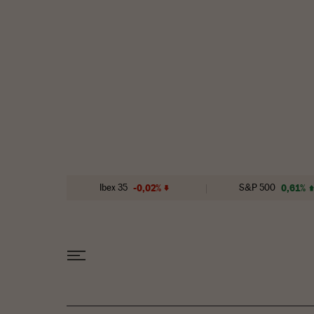
Ir al contenido
Ibex 35
-0,02%
S&P 500
0,61%