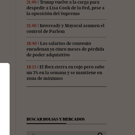
Trump vuelve a la carga para
21:49
despedir a Lisa Cook de la Fed, pese a
la oposición del Supremo
Inveready y Mayoral asumen el
21:40
control de Parlem
Los salarios de convenio
18:40
encadenan ya cinco meses de pérdida
de poder adquisitivo
El Ibex cierra en rojo pero sube
18:15
un 2% en la semana y se mantiene en
zona de máximos
BUSCAR BOLSAS Y MERCADOS