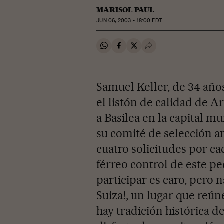
MARISOL PAUL
JUN
06, 2003 - 18:00
EDT
Compartir en Whatsapp
Compartir en Facebook
Compartir en Twitter
Desplegar Redes Soci
Samuel Keller, de 34 años
el listón de calidad de A
a Basilea en la capital m
su comité de selección a
cuatro solicitudes por c
férreo control de este p
participar es caro, pero n
Suiza!, un lugar que reúne
hay tradición histórica 