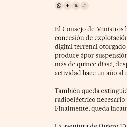
Compartir en Whatsapp
Compartir en Facebook
Compartir en Twitter
Desplegar Redes Soci
El Consejo de Ministros 
concesión de explotación 
digital terrenal otorgado
produce ¢por suspensión 
más de quince días¢, des
actividad hace un año al 
También queda extinguid
radioeléctrico necesario 
Finalmente, queda incauta
La aventura de Quiero T