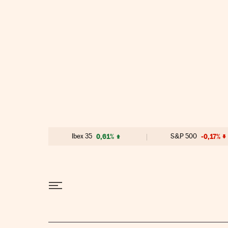
Ir al contenido
Ibex 35
0,61%
S&P 500
-0,17%