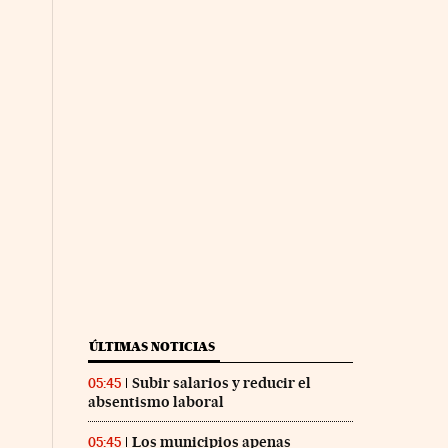
nco Días en Facebook
s Cinco Días en Twitter
ÚLTIMAS NOTICIAS
Subir salarios y reducir el
05:45
absentismo laboral
Los municipios apenas
05:45