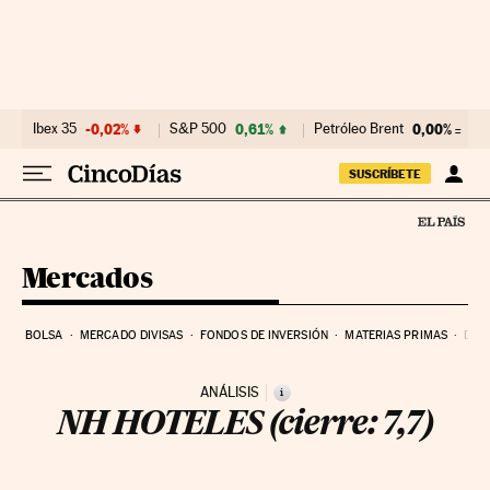
Ir al contenido
Ibex 35
-0,02%
S&P 500
0,61%
Petróleo Brent
0,00%
E
SUSCRÍBETE
Mercados
BOLSA
MERCADO DIVISAS
FONDOS DE INVERSIÓN
MATERIAS PRIMAS
DEU
ANÁLISIS
i
NH HOTELES (cierre: 7,7)