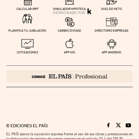
CALCULAR IRPF
SIMULADOR HIPOTECA
SUELDO NETO
PLANIFICA TU JUBILACIÓN
CAMBIO DIVISAS
DIRECTORIO EMPRESAS
COTIZACIONES
APP IOS
APP ANDROID
©
EDICIONES EL PAÍS
Cinco Días en F
Cinco Días e
Cinco 
EL PAÍS ejerce la oposición expresa frente al uso de sus obras y prestaciones en
la elaboración de revistas de prensa prevista en el artículo 32.1 del TRLPI;