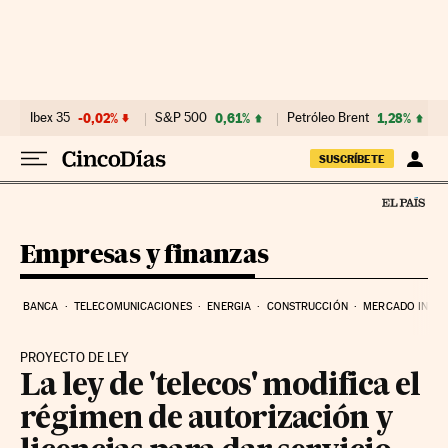
Ir al contenido
Ibex 35
-0,02%
S&P 500
0,61%
Petróleo Brent
1,28%
SUSCRÍBETE
Empresas y finanzas
BANCA
TELECOMUNICACIONES
ENERGIA
CONSTRUCCIÓN
MERCADO INMOB
PROYECTO DE LEY
La ley de 'telecos' modifica el
régimen de autorización y