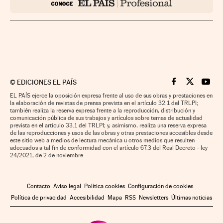
©
EDICIONES EL PAÍS
Cinco Días en F
Cinco Días e
Cinco 
EL PAÍS ejerce la oposición expresa frente al uso de sus obras y prestaciones en
la elaboración de revistas de prensa prevista en el artículo 32.1 del TRLPI;
también realiza la reserva expresa frente a la reproducción, distribución y
comunicación pública de sus trabajos y artículos sobre temas de actualidad
prevista en el artículo 33.1 del TRLPI; y, asimismo, realiza una reserva expresa
de las reproducciones y usos de las obras y otras prestaciones accesibles desde
este sitio web a medios de lectura mecánica u otros medios que resulten
adecuados a tal fin de conformidad con el artículo 67.3 del Real Decreto - ley
24/2021, de 2 de noviembre
Contacto
Aviso legal
Política cookies
Configuración de cookies
Política de privacidad
Accesibilidad
Mapa
RSS
Newsletters
Últimas noticias