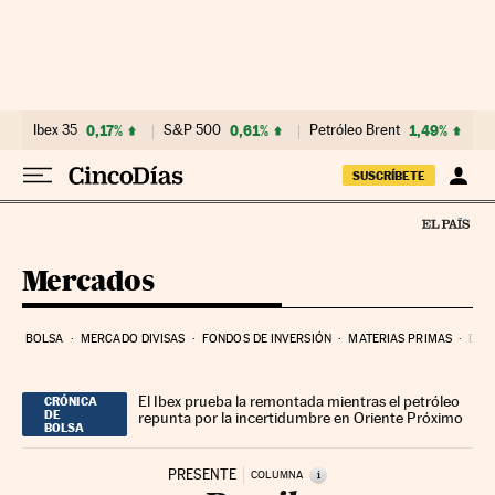
Ir al contenido
Ibex 35
0,17%
S&P 500
0,61%
Petróleo Brent
1,49%
SUSCRÍBETE
Mercados
BOLSA
MERCADO DIVISAS
FONDOS DE INVERSIÓN
MATERIAS PRIMAS
DEU
El Ibex prueba la remontada mientras el petróleo
CRÓNICA
DE
repunta por la incertidumbre en Oriente Próximo
BOLSA
PRESENTE
i
COLUMNA