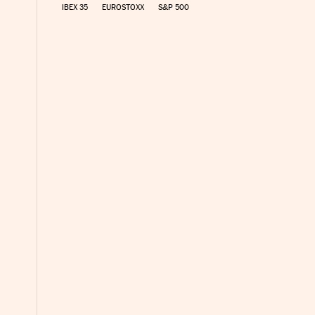
IBEX 35
EUROSTOXX
S&P 500
ancieros Cinco Días en Facebook
 Financieros Cinco Días en Twitter