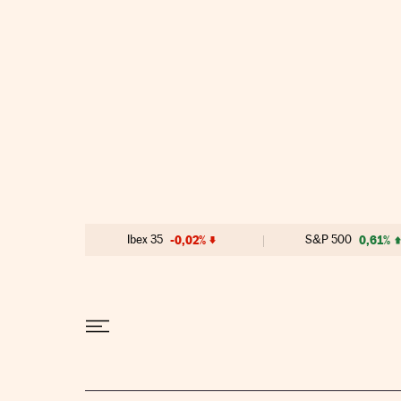
Ir al contenido
Ibex 35
-0,02%
S&P 500
0,61%