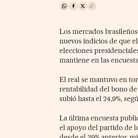
Compartir en Whatsapp
Compartir en Facebook
Compartir en Twitter
Desplegar Redes Soci
Los mercados brasileños v
nuevos indicios de que el
elecciones presidenciales,
mantiene en las encuesta
El real se mantuvo en tor
rentabilidad del bono de
subió hasta el 24,9%, se
La última encuesta publi
el apoyo del partido de l
desde el 39% anterior, m