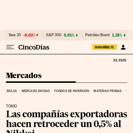
Ir al contenido
Ibex 35
-0,02%
S&P 500
0,61%
Petróleo Brent
1,28%
SUSCRÍBETE
Mercados
BOLSA
MERCADO DIVISAS
FONDOS DE INVERSIÓN
MATERIAS PRIMAS
DEU
TOKIO
Las compañías exportadoras
hacen retroceder un 0,5% al