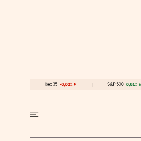
Ir al contenido
Ibex 35
-0,02%
S&P 500
0,61%