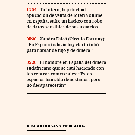
TuLotero, la principal
13:04
aplicación de venta de lotería online
en España, sufre un hackeo con robo
de datos sensibles de sus usuarios
Xandra Falcó (Círculo Fortuny):
05:30
“En España todavía hay cierto tabú
para hablar de lujo y de dinero”
El hombre en España del dinero
05:30
sudafricano que se está haciendo con
los centros comerciales: “Estos
espacios han sido denostados, pero
no desaparecerán”
co Días en Facebook
 Cinco Días en Twitter
BUSCAR BOLSAS Y MERCADOS