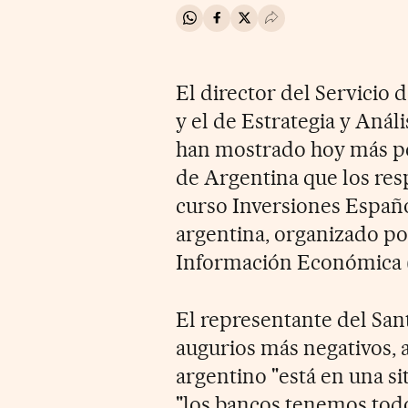
Compartir en Whatsapp
Compartir en Facebook
Compartir en Twitter
Desplegar Redes Soci
El director del Servicio 
y el de Estrategia y Anál
han mostrado hoy más pe
de Argentina que los res
curso Inversiones Español
argentina, organizado po
Información Económica 
El representante del San
augurios más negativos, 
argentino "está en una si
"los bancos tenemos todo