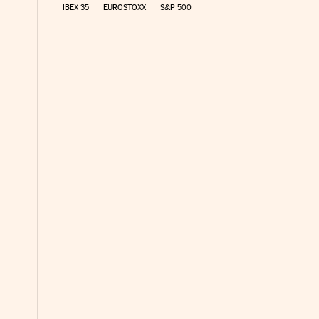
IBEX 35
EUROSTOXX
S&P 500