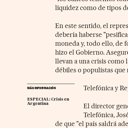
liquidez como de tipos de
En este sentido, el repr
debería haberse "pesific
moneda y, todo ello, de 
hizo el Gobierno. Aseguró
llevan a una crisis como 
débiles o populistas que n
Telefónica y Re
MÁS INFORMACIÓN
ESPECIAL: Crisis en
Argentina
El director gen
Telefónica, Jos
de que "el país saldrá a