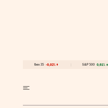
Ir al contenido
Ibex 35
-0,02%
S&P 500
0,61%