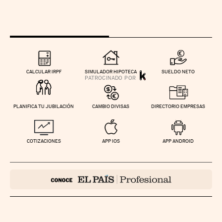
CALCULAR IRPF
SIMULADOR HIPOTECA
SUELDO NETO
PLANIFICA TU JUBILACIÓN
CAMBIO DIVISAS
DIRECTORIO EMPRESAS
COTIZACIONES
APP IOS
APP ANDROID