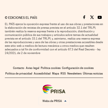
©
EDICIONES EL PAÍS
Cinco Días en F
Cinco Días e
Cinco 
EL PAÍS ejerce la oposición expresa frente al uso de sus obras y prestaciones en
la elaboración de revistas de prensa prevista en el artículo 32.1 del TRLPI;
también realiza la reserva expresa frente a la reproducción, distribución y
comunicación pública de sus trabajos y artículos sobre temas de actualidad
prevista en el artículo 33.1 del TRLPI; y, asimismo, realiza una reserva expresa
de las reproducciones y usos de las obras y otras prestaciones accesibles desde
este sitio web a medios de lectura mecánica u otros medios que resulten
adecuados a tal fin de conformidad con el artículo 67.3 del Real Decreto - ley
24/2021, de 2 de noviembre
Contacto
Aviso legal
Política cookies
Configuración de cookies
Política de privacidad
Accesibilidad
Mapa
RSS
Newsletters
Últimas noticias
Webs de PRISA