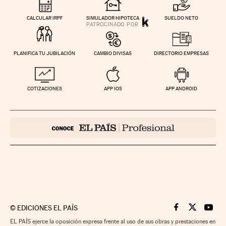
CALCULAR IRPF
SIMULADOR HIPOTECA
SUELDO NETO
PLANIFICA TU JUBILACIÓN
CAMBIO DIVISAS
DIRECTORIO EMPRESAS
COTIZACIONES
APP IOS
APP ANDROID
©
EDICIONES EL PAÍS
Cinco Días en F
Cinco Días e
Cinco 
EL PAÍS ejerce la oposición expresa frente al uso de sus obras y prestaciones en