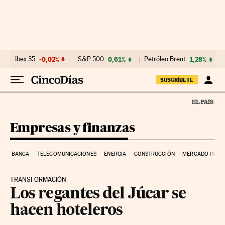
Ir al contenido
Ibex 35
-0,02%
S&P 500
0,61%
Petróleo Brent
1,28%
SUSCRÍBETE
Empresas y finanzas
BANCA
TELECOMUNICACIONES
ENERGIA
CONSTRUCCIÓN
MERCADO INMOB
TRANSFORMACIÓN
Los regantes del Júcar se
hacen hoteleros