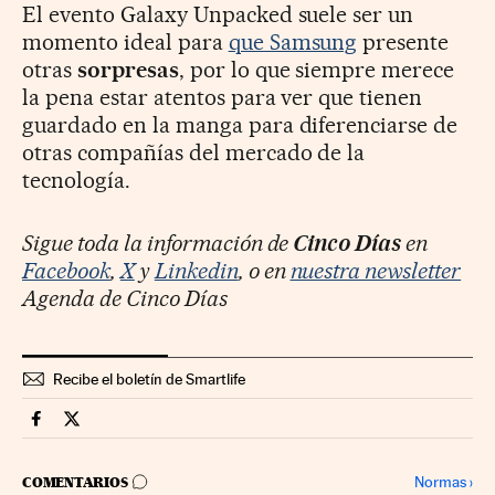
El evento Galaxy Unpacked suele ser un
momento ideal para
que Samsung
presente
otras
sorpresas
, por lo que siempre merece
la pena estar atentos para ver que tienen
guardado en la manga para diferenciarse de
otras compañías del mercado de la
tecnología.
Sigue toda la información de
Cinco Días
en
Facebook
,
X
y
Linkedin
, o en
nuestra newsletter
Agenda de Cinco Días
Recibe el boletín de Smartlife
Smartlife Cinco Días en Facebook
Smartlife Cinco Días en Twitter
IR A LOS COMENTARIOS
Normas
›
COMENTARIOS