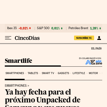
Ir al contenido
Ibex 35
-0,02%
S&P 500
0,61%
Petróleo Brent
1,28%
SUSCRÍBETE
Smartlife
EN COLABORACIÓN CON
SMARTPHONES
TABLETS
SMART TV
GADGETS
LIFESTYLE
MOTOR
PYM
SMARTPHONES
Ya hay fecha para el
próximo Unpacked de