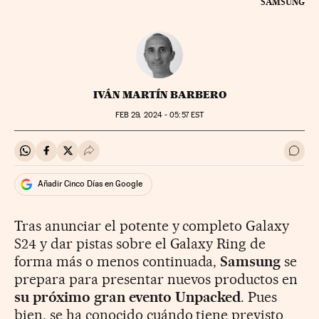
SAMSUNG
IVÁN MARTÍN BARBERO
FEB
29, 2024 - 05:57
EST
Compartir en Whatsapp
Compartir en Facebook
Compartir en Twitter
Desplegar Redes Sociales
Ir a 
Añadir Cinco Días en Google
Tras anunciar el potente y completo Galaxy
S24 y dar pistas sobre el Galaxy Ring de
forma más o menos continuada,
Samsung
se
prepara para presentar nuevos productos en
su próximo gran evento Unpacked
. Pues
bien, se ha conocido cuándo tiene previsto