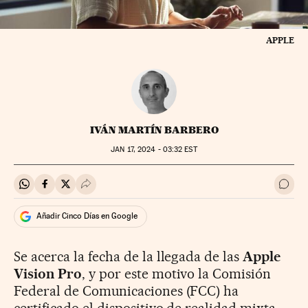
APPLE
IVÁN MARTÍN BARBERO
JAN
17, 2024 - 03:32
EST
Compartir en Whatsapp
Compartir en Facebook
Compartir en Twitter
Desplegar Redes Sociales
Ir a 
Añadir Cinco Días en Google
Se acerca la fecha de la llegada de las
Apple
Vision Pro
, y por este motivo la Comisión
Federal de Comunicaciones (FCC) ha
certificado el dispositivo de realidad mixta