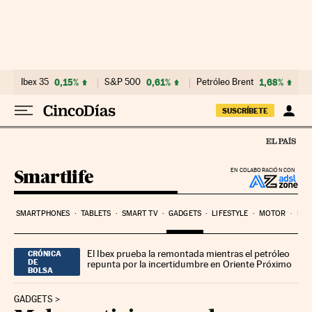
Ir al contenido
Ibex 35
0,15%
S&P 500
0,61%
Petróleo Brent
1,68%
SUSCRÍBETE
Smartlife
EN COLABORACIÓN CON
SMARTPHONES
TABLETS
SMART TV
GADGETS
LIFESTYLE
MOTOR
PYM
El Ibex prueba la remontada mientras el petróleo
CRÓNICA
DE
repunta por la incertidumbre en Oriente Próximo
BOLSA
GADGETS