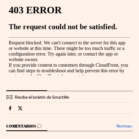
Recibe el boletín de Smartlife
Smartlife Cinco Días en Facebook
Smartlife Cinco Días en Twitter
IR A LOS COMENTARIOS
Normas
›
COMENTARIOS