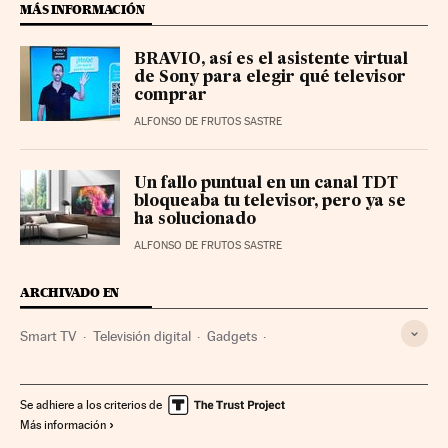
MÁS INFORMACIÓN
BRAVIO, así es el asistente virtual
de Sony para elegir qué televisor
comprar
ALFONSO DE FRUTOS SASTRE
Un fallo puntual en un canal TDT
bloqueaba tu televisor, pero ya se
ha solucionado
ALFONSO DE FRUTOS SASTRE
ARCHIVADO EN
Smart TV
Televisión digital
Gadgets
Tecnología personal
Televisión
Tecnología
Medios comunicación
Comunicación
Ciencia
Se adhiere a los criterios de
Más información