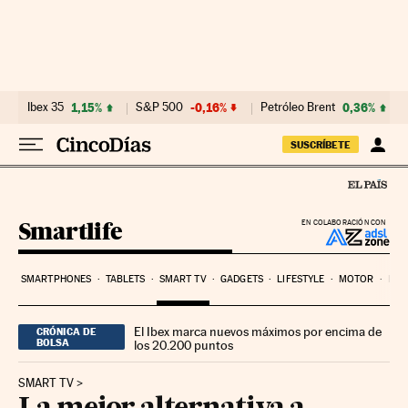
Ir al contenido
Ibex 35
1,15%
S&P 500
-0,16%
Petróleo Brent
0,36%
SUSCRÍBETE
Smartlife
EN COLABORACIÓN CON
SMARTPHONES
TABLETS
SMART TV
GADGETS
LIFESTYLE
MOTOR
PYM
El Ibex marca nuevos máximos por encima de
CRÓNICA DE
BOLSA
los 20.200 puntos
SMART TV