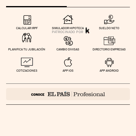
CALCULAR IRPF
SIMULADOR HIPOTECA
SUELDO NETO
PLANIFICA TU JUBILACIÓN
CAMBIO DIVISAS
DIRECTORIO EMPRESAS
COTIZACIONES
APP IOS
APP ANDROID