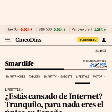
Ir al contenido
Ibex 35
-0,02%
S&P 500
0,61%
Petróleo Brent
1,28%
SUSCRÍBETE
Smartlife
EN COLABORACIÓN CON
SMARTPHONES
TABLETS
SMART TV
GADGETS
LIFESTYLE
MOTOR
PYM
LIFESTYLE
¿Estás cansado de Internet?
Tranquilo, para nada eres el