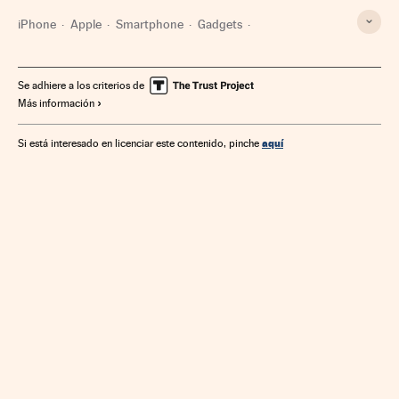
iPhone
Apple
Smartphone
Gadgets
Telefonía móvil multimedia
Tecnología personal
Telefonía móvil
Empresas
Tecnologías movilidad
Se adhiere a los criterios de
Más información
Telefonía
Tecnología
Economía
Telecomunicaciones
Comunicaciones
Ciencia
aquí
Si está interesado en licenciar este contenido, pinche