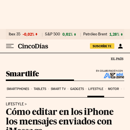
Ir al contenido
Ibex 35
-0,02%
S&P 500
0,61%
Petróleo Brent
1,28%
SUSCRÍBETE
Smartlife
EN COLABORACIÓN CON
SMARTPHONES
TABLETS
SMART TV
GADGETS
LIFESTYLE
MOTOR
PYM
LIFESTYLE
Cómo editar en los iPhone
los mensajes enviados con