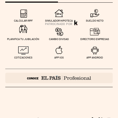
CALCULAR IRPF
SIMULADOR HIPOTECA
SUELDO NETO
PLANIFICA TU JUBILACIÓN
CAMBIO DIVISAS
DIRECTORIO EMPRESAS
COTIZACIONES
APP IOS
APP ANDROID