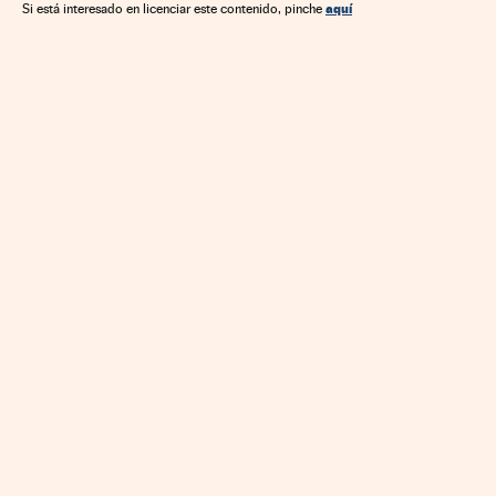
Industria
Ciencia
aquí
Si está interesado en licenciar este contenido, pinche