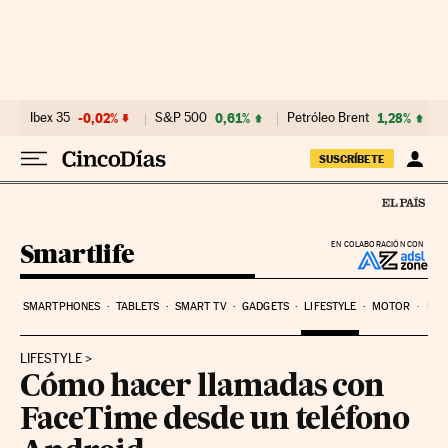
Ir al contenido
Ibex 35
-0,02%
S&P 500
0,61%
Petróleo Brent
1,28%
SUSCRÍBETE
Smartlife
EN COLABORACIÓN CON
SMARTPHONES
TABLETS
SMART TV
GADGETS
LIFESTYLE
MOTOR
PYM
LIFESTYLE
Cómo hacer llamadas con
FaceTime desde un teléfono