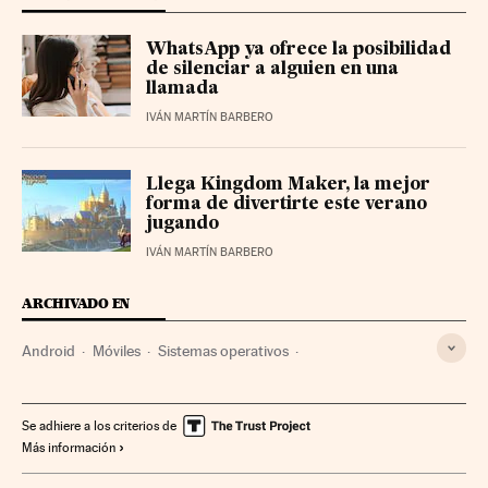
WhatsApp ya ofrece la posibilidad
de silenciar a alguien en una
llamada
IVÁN MARTÍN BARBERO
Llega Kingdom Maker, la mejor
forma de divertirte este verano
jugando
IVÁN MARTÍN BARBERO
ARCHIVADO EN
Android
Móviles
Sistemas operativos
Telefonía móvil multimedia
Software
Telefonía móvil
Informática
Tecnologías movilidad
Telefonía
Se adhiere a los criterios de
Más información
Tecnología
Telecomunicaciones
Comunicaciones