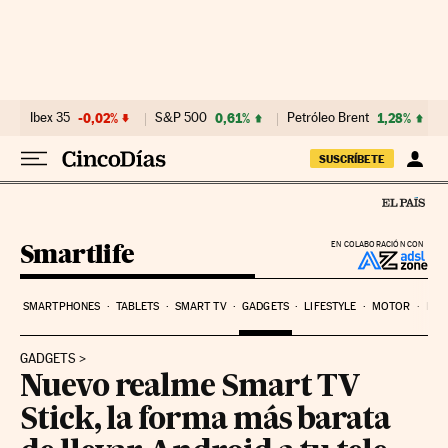
Ir al contenido
Ibex 35
-0,02%
S&P 500
0,61%
Petróleo Brent
1,28%
SUSCRÍBETE
Smartlife
EN COLABORACIÓN CON
SMARTPHONES
TABLETS
SMART TV
GADGETS
LIFESTYLE
MOTOR
PYM
GADGETS
Nuevo realme Smart TV
Stick, la forma más barata