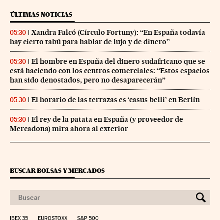
ÚLTIMAS NOTICIAS
Xandra Falcó (Círculo Fortuny): “En España todavía
05:30
hay cierto tabú para hablar de lujo y de dinero”
El hombre en España del dinero sudafricano que se
05:30
está haciendo con los centros comerciales: “Estos espacios
han sido denostados, pero no desaparecerán”
El horario de las terrazas es ‘casus belli’ en Berlín
05:30
El rey de la patata en España (y proveedor de
05:30
Mercadona) mira ahora al exterior
BUSCAR BOLSAS Y MERCADOS
IBEX 35
EUROSTOXX
S&P 500