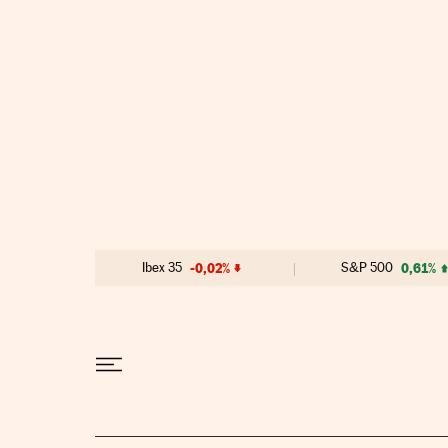
Ir al contenido
Ibex 35
-0,02%
S&P 500
0,61%