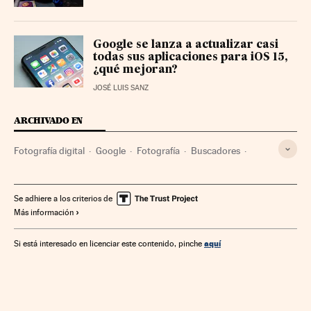
Google se lanza a actualizar casi
todas sus aplicaciones para iOS 15,
¿qué mejoran?
JOSÉ LUIS SANZ
ARCHIVADO EN
Fotografía digital
Google
Fotografía
Buscadores
Alphabet
Artes plásticas
Internet
Empresas
Economía
Telecomunicaciones
Arte
Comunicaciones
Se adhiere a los criterios de
Más información
aquí
Si está interesado en licenciar este contenido, pinche