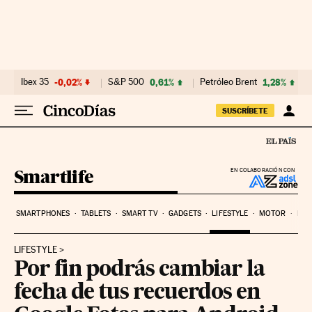
Ir al contenido
Ibex 35
-0,02%
S&P 500
0,61%
Petróleo Brent
1,28%
SUSCRÍBETE
Smartlife
EN COLABORACIÓN CON
SMARTPHONES
TABLETS
SMART TV
GADGETS
LIFESTYLE
MOTOR
PYM
LIFESTYLE
Por fin podrás cambiar la
fecha de tus recuerdos en