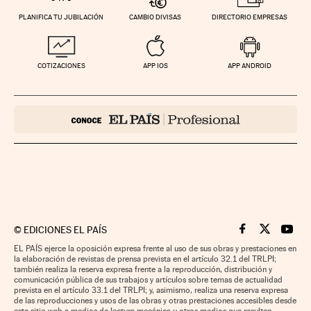
PLANIFICA TU JUBILACIÓN
CAMBIO DIVISAS
DIRECTORIO EMPRESAS
COTIZACIONES
APP IOS
APP ANDROID
©
EDICIONES EL PAÍS
Cinco Días en F
Cinco Días e
Cinco 
EL PAÍS ejerce la oposición expresa frente al uso de sus obras y prestaciones en
la elaboración de revistas de prensa prevista en el artículo 32.1 del TRLPI;
también realiza la reserva expresa frente a la reproducción, distribución y
comunicación pública de sus trabajos y artículos sobre temas de actualidad
prevista en el artículo 33.1 del TRLPI; y, asimismo, realiza una reserva expresa
de las reproducciones y usos de las obras y otras prestaciones accesibles desde