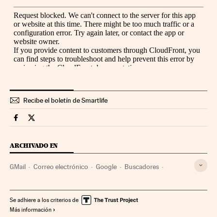
Recibe el boletín de Smartlife
Smartlife Cinco Días en Facebook
Smartlife Cinco Días en Twitter
ARCHIVADO EN
GMail
Correo electrónico
Google
Buscadores
Alphabet
Empresas
Internet
Economía
Telecomunicaciones
Comunicaciones
Se adhiere a los criterios de
Más información