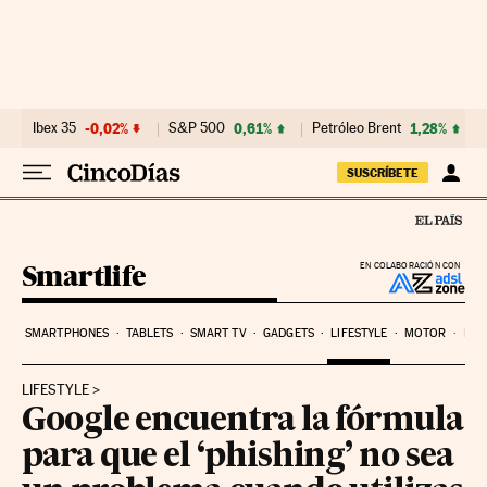
Ir al contenido
Ibex 35
-0,02%
S&P 500
0,61%
Petróleo Brent
1,28%
SUSCRÍBETE
Smartlife
EN COLABORACIÓN CON
SMARTPHONES
TABLETS
SMART TV
GADGETS
LIFESTYLE
MOTOR
PYM
LIFESTYLE
Google encuentra la fórmula
para que el ‘phishing’ no sea