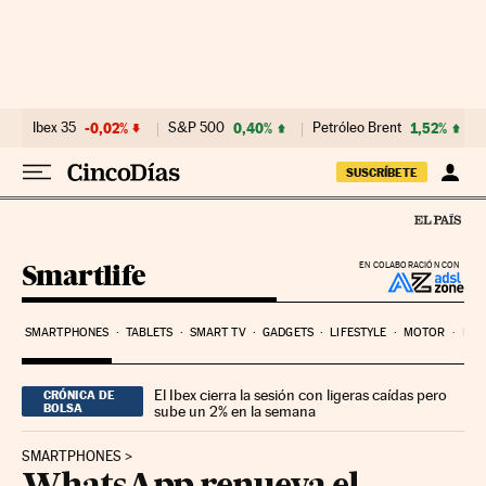
Ir al contenido
Ibex 35
-0,02%
S&P 500
0,40%
Petróleo Brent
1,52%
SUSCRÍBETE
Smartlife
EN COLABORACIÓN CON
SMARTPHONES
TABLETS
SMART TV
GADGETS
LIFESTYLE
MOTOR
PYM
El Ibex cierra la sesión con ligeras caídas pero
CRÓNICA DE
BOLSA
sube un 2% en la semana
SMARTPHONES