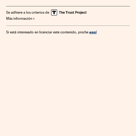
Telefonía móvil multimedia
Telefonía móvil
Empresas
Tecnologías movilidad
Telefonía
Economía
Se adhiere a los criterios de
Más información
Tecnología
Telecomunicaciones
Comunicaciones
Ciencia
aquí
Si está interesado en licenciar este contenido, pinche