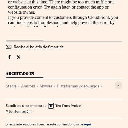
Recibe el boletín de Smartlife
Smartlife Cinco Días en Facebook
Smartlife Cinco Días en Twitter
ARCHIVADO EN
Stadia
Android
Móviles
Plataformas videojuegos
Sistemas operativos
Telefonía móvil multimedia
Videojuegos
Software
Telefonía móvil
Ocio
Se adhiere a los criterios de
Más información
Informática
Tecnologías movilidad
Telefonía
Estilo vida
Industria
Tecnología
Telecomunicaciones
aquí
Si está interesado en licenciar este contenido, pinche