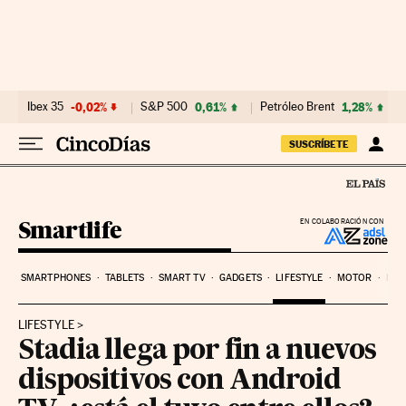
Ir al contenido
Ibex 35
-0,02%
S&P 500
0,61%
Petróleo Brent
1,28%
SUSCRÍBETE
Smartlife
EN COLABORACIÓN CON
SMARTPHONES
TABLETS
SMART TV
GADGETS
LIFESTYLE
MOTOR
PYM
LIFESTYLE
Stadia llega por fin a nuevos
dispositivos con Android