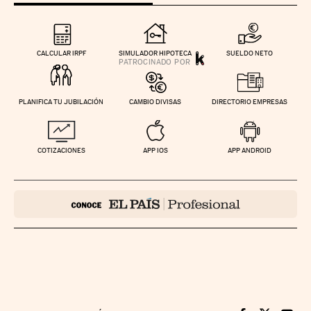
CALCULAR IRPF
SIMULADOR HIPOTECA
SUELDO NETO
PLANIFICA TU JUBILACIÓN
CAMBIO DIVISAS
DIRECTORIO EMPRESAS
COTIZACIONES
APP IOS
APP ANDROID