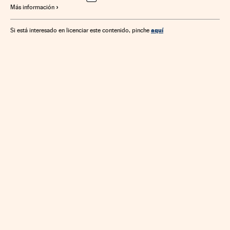
Más información
Tecnología personal
Empresas
Informática
Tecnologías movilidad
Tecnología
Economía
aquí
Si está interesado en licenciar este contenido, pinche
Telecomunicaciones
Urbanismo
Comunicaciones
Industria
Ciencia