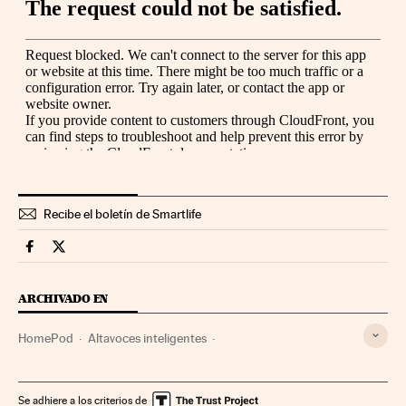
Recibe el boletín de Smartlife
Smartlife Cinco Días en Facebook
Smartlife Cinco Días en Twitter
ARCHIVADO EN
HomePod
Altavoces inteligentes
Tecnología inalámbrica
Inteligencia artificial
Domótica
Altavoces
Apple
Computación
Gadgets
Vivienda
Se adhiere a los criterios de