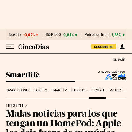
Ir al contenido
Ibex 35
-0,02%
S&P 500
0,61%
Petróleo Brent
1,28%
SUSCRÍBETE
Smartlife
EN COLABORACIÓN CON
SMARTPHONES
TABLETS
SMART TV
GADGETS
LIFESTYLE
MOTOR
PYM
LIFESTYLE
Malas noticias para los que
tengan un HomePod: Apple