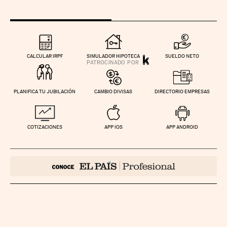
CALCULAR IRPF
SIMULADOR HIPOTECA
SUELDO NETO
PLANIFICA TU JUBILACIÓN
CAMBIO DIVISAS
DIRECTORIO EMPRESAS
COTIZACIONES
APP IOS
APP ANDROID