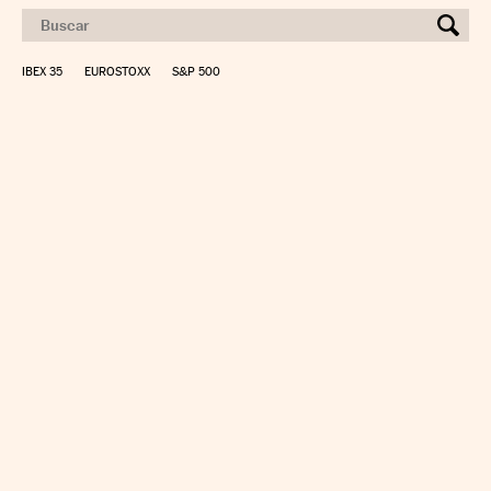
IBEX 35
EUROSTOXX
S&P 500
CALCULAR IRPF
SIMULADOR HIPOTECA
SUELDO NETO
PLANIFICA TU JUBILACIÓN
CAMBIO DIVISAS
DIRECTORIO EMPRESAS