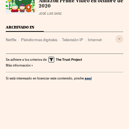
Amazon Prime Video en octubre de
2020
JOSÉ LUIS SANZ
ARCHIVADO EN
Netflix
Plataformas digitales
Televisión IP
Internet
Empresas
Televisión
Medios comunicación
Economía
Telecomunicaciones
Comunicaciones
Comunicación
Se adhiere a los criterios de
Más información
aquí
Si está interesado en licenciar este contenido, pinche