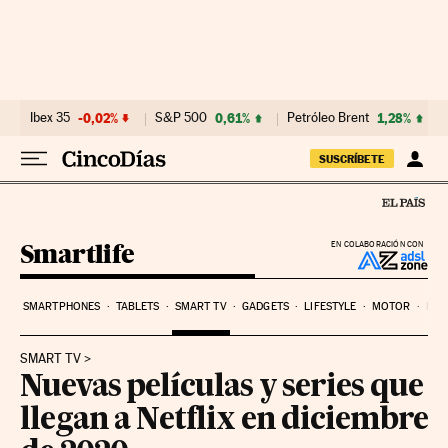
Ir al contenido
Ibex 35
-0,02%
S&P 500
0,61%
Petróleo Brent
1,28%
SUSCRÍBETE
Smartlife
EN COLABORACIÓN CON
SMARTPHONES
TABLETS
SMART TV
GADGETS
LIFESTYLE
MOTOR
PYM
SMART TV
Nuevas películas y series que
llegan a Netflix en diciembre