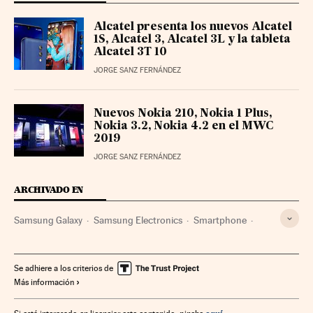
Alcatel presenta los nuevos Alcatel
1S, Alcatel 3, Alcatel 3L y la tableta
Alcatel 3T 10
JORGE SANZ FERNÁNDEZ
Nuevos Nokia 210, Nokia 1 Plus,
Nokia 3.2, Nokia 4.2 en el MWC
2019
JORGE SANZ FERNÁNDEZ
ARCHIVADO EN
Samsung Galaxy
Samsung Electronics
Smartphone
Gadgets
Telefonía móvil multimedia
Telefonía móvil
Empresas
Tecnologías movilidad
Telefonía
Se adhiere a los criterios de
Más información
Tecnología
Economía
Telecomunicaciones
Comunicaciones
Ciencia