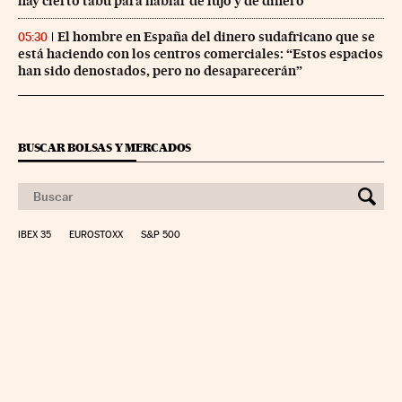
hay cierto tabú para hablar de lujo y de dinero”
El hombre en España del dinero sudafricano que se
05:30
está haciendo con los centros comerciales: “Estos espacios
han sido denostados, pero no desaparecerán”
BUSCAR BOLSAS Y MERCADOS
IBEX 35
EUROSTOXX
S&P 500