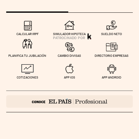
CALCULAR IRPF
SIMULADOR HIPOTECA
SUELDO NETO
PLANIFICA TU JUBILACIÓN
CAMBIO DIVISAS
DIRECTORIO EMPRESAS
COTIZACIONES
APP IOS
APP ANDROID