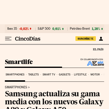
Ir al contenido
Ibex 35
-0,02%
S&P 500
0,61%
Petróleo Brent
1,28%
SUSCRÍBETE
Smartlife
EN COLABORACIÓN CON
SMARTPHONES
TABLETS
SMART TV
GADGETS
LIFESTYLE
MOTOR
PYM
SMARTPHONES
Samsung actualiza su gama
media con los nuevos Galaxy