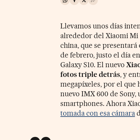
Compartir en Whatsapp
Compartir en Facebook
Compartir en Twitter
Desplegar Redes Soci
Llevamos unos días inten
alrededor del Xiaomi Mi 
china, que se presentará 
de febrero, justo el día 
Galaxy S10. El nuevo
Xia
fotos triple detrás
, y en
megapíxeles, por el que h
nuevo IMX 600 de Sony, 
smartphones. Ahora Xia
tomada con esa cámara
d