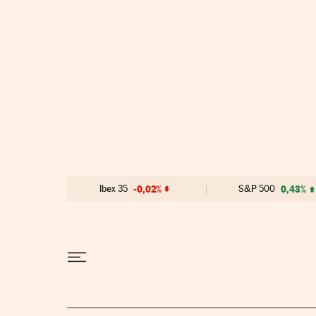
Ir al contenido
Ibex 35
-0,02%
S&P 500
0,43%