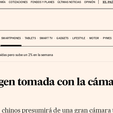
OMÍA
COTIZACIONES
FONDOS Y PLANES
ÚLTIMAS NOTICIAS
OPINIÓN
SMARTPHONES
TABLETS
SMART TV
GADGETS
LIFESTYLE
MOTOR
PYMES
 caídas pero sube un 2% en la semana
en tomada con la cáma
s chinos presumirá de una gran cámara t