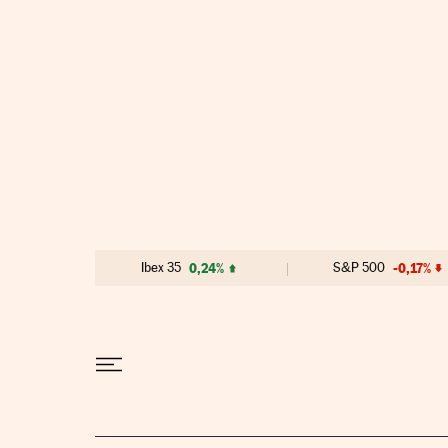
Ir al contenido
Ibex 35
0,24%
S&P 500
-0,17%